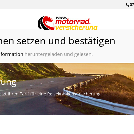
07
ungsvergleich
Kooperationen
Kreditvergleich
Motorradhändle
nformation
heruntergeladen und gelesen.
rung
tzt Ihren Tarif für eine Reisekrankenversicherung!