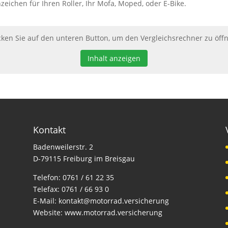
zeichen für Ihren Roller, Ihr Mofa, Moped, oder E-Bike.
cken Sie auf den unteren Button, um den Vergleichsrechner zu öff
Inhalt anzeigen
Kontakt
Badenweilerstr. 2
D-79115 Freiburg im Breisgau
Telefon:
0761 / 61 22 35
Telefax:
0761 / 66 93 0
E-Mail:
kontakt@motorrad.versicherung
Website:
www.motorrad.versicherung