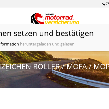
07
ungsvergleich
Kooperationen
Kreditvergleich
Motorradhändle
nformation
heruntergeladen und gelesen.
EICHEN ROLLER / MOFA / MOPE