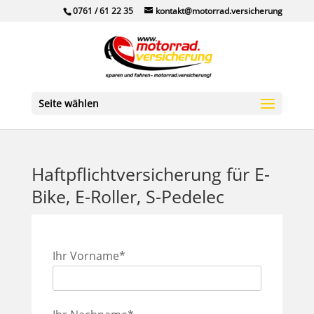
Skip
0761 / 61 22 35
kontakt@motorrad.versicherung
to
content
Seite wählen
Haftpflichtversicherung für E-
Bike, E-Roller, S-Pedelec
Ihr Vorname*